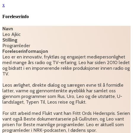
x
Foreleserinfo
Navn
Leo Ajkic
Stilling
Programleder
Foreleserinformasjon
Leo er en innovativ, fryktløs og engasjert mediepersonlighet
med mange års radio og TV-erfaring. Leo har siden 2010 ledet
og bidratt i en imponerende rekke produksjoner innen radio og
TV.
Leos ærlighet, direkte dialog og særegen evne til å formidle
latter, varme og gjennomtenkte øyeblikk har samlet oss
gjennom programmer som Rus, Uro, Leo og de utstøtte, U-
landslaget, Typen Til, Leos reise og Flukt.
For sitt arbeid med Flukt vant han Fritt Ords Hederspris. Serien
vant også Beste dokumentarserie på Gullruten, og Leo vant
prisen for Beste mannlige programleder. Leo er aktuell som
programleder i NRK-podcasten, I dødens spor.